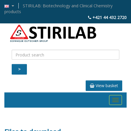
STIRILAB: Biotechnology and Clinical Chemistry
products
+421 44 432 2720
>
View basket
Toggle
navigati