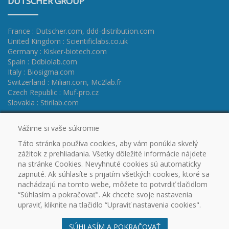
DUTSCHER GROUP
France : Dutscher.com
,
ddd-distribution.com
United Kingdom : Scientificlabs.co.uk
Germany : Kisker-biotech.com
Spain : Ddbiolab.com
Italy : Biosigma.com
Switzerland : Milian.com
,
Mc2lab.fr
Czech Republic : Muf-pro.cz
Slovakia : Stirilab.com
Vážime si vaše súkromie
Táto stránka používa cookies, aby vám ponúkla skvelý
zážitok z prehliadania. Všetky dôležité informácie nájdete
na stránke Cookies. Nevyhnuté cookies sú automaticky
zapnuté. Ak súhlasíte s prijatím všetkých cookies, ktoré sa
nachádzajú na tomto webe, môžete to potvrdiť tlačidlom
“Súhlasím a pokračovať". Ak chcete svoje nastavenia
HOME
CERTIFICATES
PROMO
OUTLET
upraviť, kliknite na tlačidlo “Upraviť nastavenia cookies".
DOWNLOAD
PARTNERS
CONTACT
COOKIES
SÚHLASÍM A POKRAČOVAŤ
© 2003 - 2026
STIRILAB s.r.o.