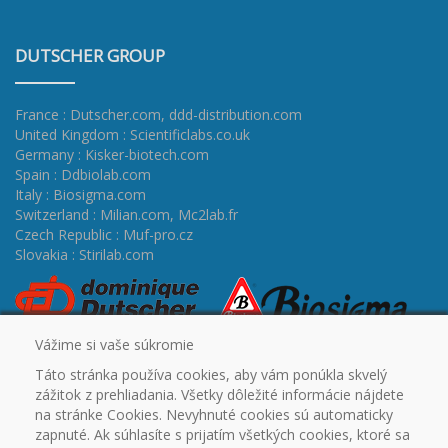
DUTSCHER GROUP
France : Dutscher.com
,
ddd-distribution.com
United Kingdom : Scientificlabs.co.uk
Germany : Kisker-biotech.com
Spain : Ddbiolab.com
Italy : Biosigma.com
Switzerland : Milian.com
,
Mc2lab.fr
Czech Republic : Muf-pro.cz
Slovakia : Stirilab.com
Vážime si vaše súkromie
Táto stránka používa cookies, aby vám ponúkla skvelý
zážitok z prehliadania. Všetky dôležité informácie nájdete
na stránke Cookies. Nevyhnuté cookies sú automaticky
zapnuté. Ak súhlasíte s prijatím všetkých cookies, ktoré sa
ÚVOD
CERTIFIKÁTY
PROMO
OUTLET
NA