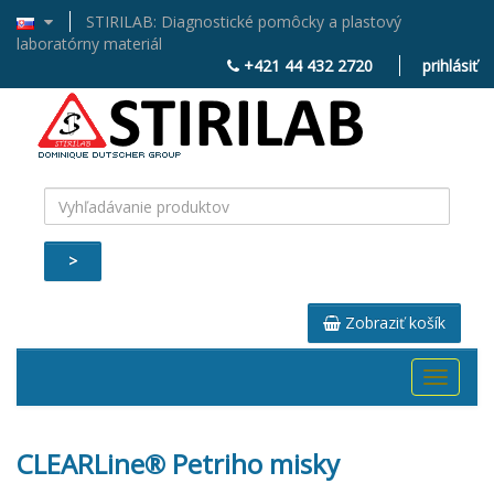
STIRILAB: Diagnostické pomôcky a plastový
laboratórny materiál
+421 44 432 2720
prihlásiť
>
Zobraziť košík
Toggle
navigati
CLEARLine® Petriho misky