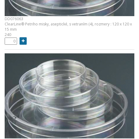
DD076063
ClearLine® Petriho misky, aseptické, s vetraním (4), rozmery : 120 x 120 x
15 mm
240