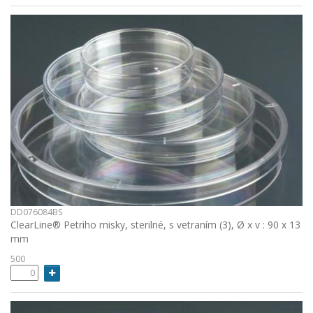
DD076084BS
ClearLine® Petriho misky, sterilné, s vetraním (3), Ø x v : 90 x 13
mm
500