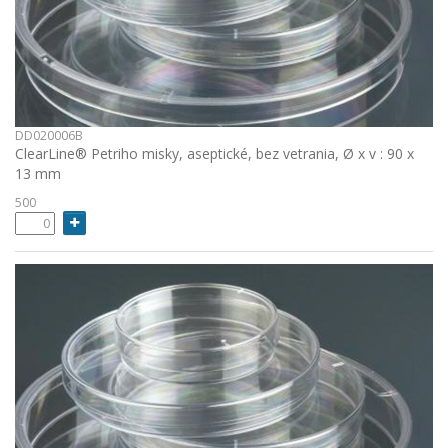
DD020006B
ClearLine® Petriho misky, aseptické, bez vetrania, Ø x v : 90 x
13 mm
500