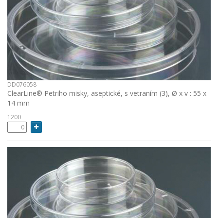
DD076058
ClearLine® Petriho misky, aseptické, s vetraním (3), Ø x v : 55 x
14 mm
1200