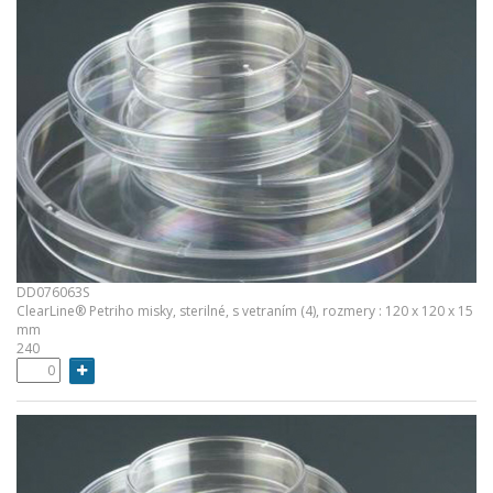
DD076063S
ClearLine® Petriho misky, sterilné, s vetraním (4), rozmery : 120 x 120 x 15
mm
240