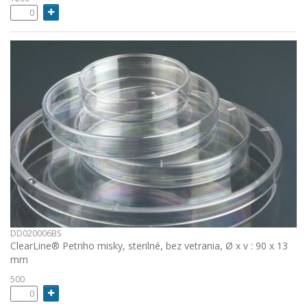
DD020006BS
ClearLine® Petriho misky, sterilné, bez vetrania, Ø x v : 90 x 13
mm
500