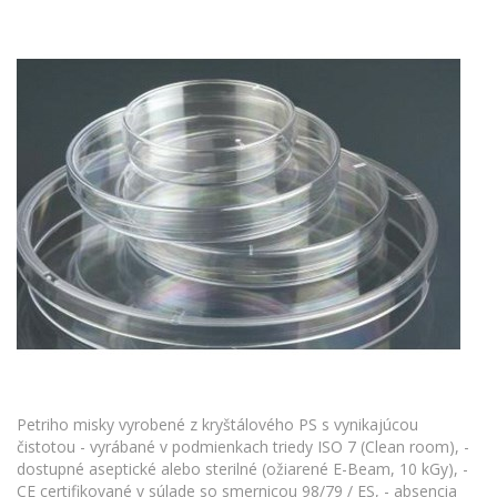
Petriho misky vyrobené z kryštálového PS s vynikajúcou
čistotou - vyrábané v podmienkach triedy ISO 7 (Clean room), -
dostupné aseptické alebo sterilné (ožiarené E-Beam, 10 kGy), -
CE certifikované v súlade so smernicou 98/79 / ES, - absencia