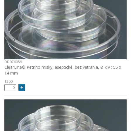
DD076059
ClearLine® Petriho misky, aseptické, bez vetrania, Ø x v : 55 x
14 mm
1200