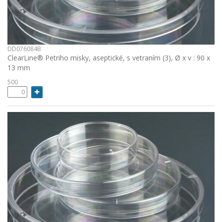
DD076084B
ClearLine® Petriho misky, aseptické, s vetraním (3), Ø x v : 90 x
13 mm
500