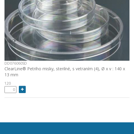
DD076060SD
ClearLine® Petriho misky, sterilné, s vetraním (4), Ø x v : 140 x
13 mm
120