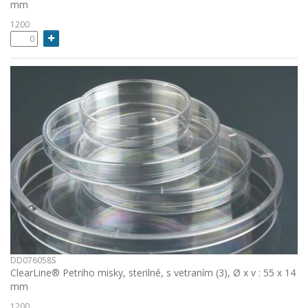
mm
1200
DD076058S
ClearLine® Petriho misky, sterilné, s vetraním (3), Ø x v : 55 x 14
mm
1200