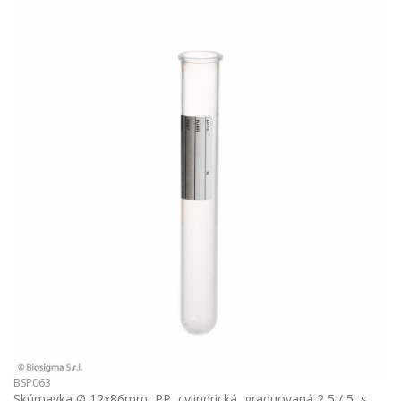
BSP063
Skúmavka Ø 12x86mm, PP, cylindrická, graduovaná 2,5 / 5, s