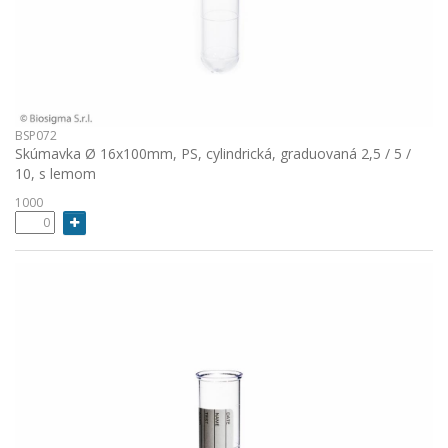
BSP072
Skúmavka Ø 16x100mm, PS, cylindrická, graduovaná 2,5 / 5 /
10, s lemom
1000