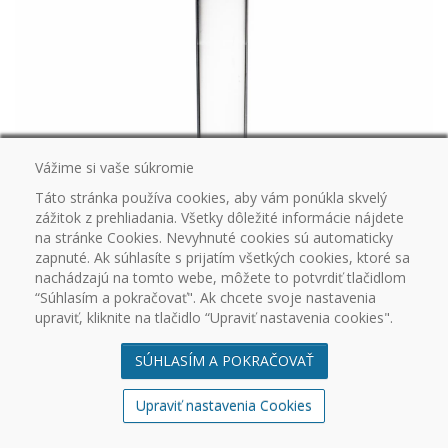
Vážime si vaše súkromie
Táto stránka používa cookies, aby vám ponúkla skvelý
zážitok z prehliadania. Všetky dôležité informácie nájdete
na stránke Cookies. Nevyhnuté cookies sú automaticky
zapnuté. Ak súhlasíte s prijatím všetkých cookies, ktoré sa
nachádzajú na tomto webe, môžete to potvrdiť tlačidlom
“Súhlasím a pokračovať". Ak chcete svoje nastavenia
upraviť, kliknite na tlačidlo “Upraviť nastavenia cookies".
BSP074
SÚHLASÍM A POKRAČOVAŤ
Skúmavka Ø 16x103mm, PS, kónická, graduovaná 0,5 / 1 / 2,5 /
5 / 10, s lemom
Upraviť nastavenia Cookies
1000