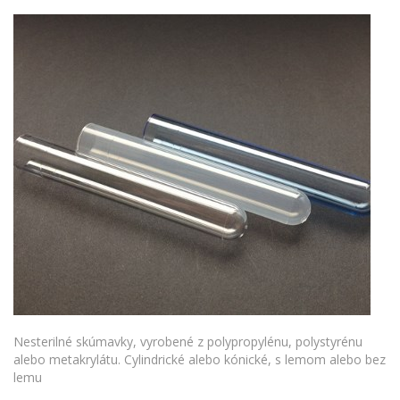
Nesterilné skúmavky, vyrobené z polypropylénu, polystyrénu
alebo metakrylátu. Cylindrické alebo kónické, s lemom alebo bez
lemu