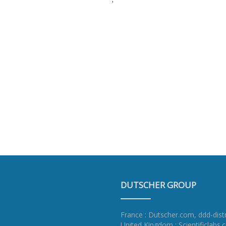
DUTSCHER GROUP
France : Dutscher.com
,
ddd-dist
United Kingdom : Scientificlabs.