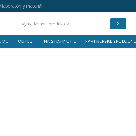
 laboratórny materiál
>
OMO
OUTLET
NA STIAHNUTIE
PARTNERSKÉ SPOLOČNO