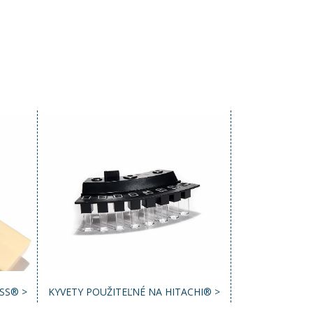
SS® >
KYVETY POUŽITEĽNÉ NA HITACHI® >