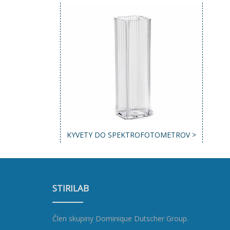
KYVETY DO SPEKTROFOTOMETROV >
STIRILAB
Člen skupiny
Dominique Dutscher Group
.