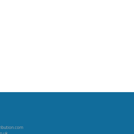
ribution.com
co.uk