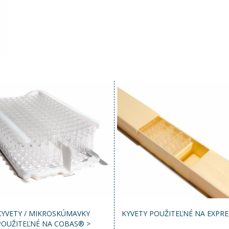
KYVETY / MIKROSKÚMAVKY
KYVETY POUŽITEĽNÉ NA EXPRE
POUŽITEĽNÉ NA COBAS® >