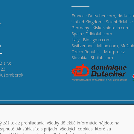
France : Dutscher.com
,
ddd-dist
United Kingdom : Scientificlabs.
l.
Germany : Kisker-biotech.com
Spain : Ddbiolab.com
Italy : Biosigma.com
a
Switzerland : Milian.com
,
Mc2lab
Czech Republic : Muf-pro.cz
Slovakia : Stirilab.com
 s.r.o.
 23
 Ružomberok
A STIAHNUTIE
BECNÉ OBCHODNÉ
 zážitok z prehliadania. Všetky dôležité informácie nájdete na
ANA OSOBNÝCH ÚDAJOV
pnuté. Ak súhlasíte s prijatím všetkých cookies, ktoré sa