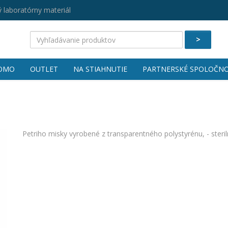
 laboratórny materiál
>
OMO
OUTLET
NA STIAHNUTIE
PARTNERSKÉ SPOLOČNO
Petriho misky vyrobené z transparentného polystyrénu, - steril