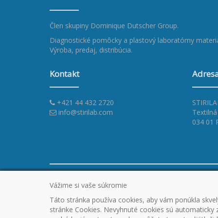
Člen skupiny
Dominique Dutscher Group
.
Diagnostické pomôcky a plastový laboratórny materiá
Výroba, predaj, distribúcia.
Kontakt
Adres
+421 44 432 2720
STIRILAB
info@stirilab.com
Textilná
034 01
ÚVOD
CERTIFIKÁTY
PROMO
OUTLET
N
Vážime si vaše súkromie
PARTNERSKÉ SPOLOČNOSTI
KONTAKT
VŠEO
Táto stránka používa cookies, aby vám ponúkla skvelý
PODMIENKY
REKLAMAČNÝ PORIADOK
OCHR
stránke Cookies. Nevyhnuté cookies sú automaticky za
COOKIES