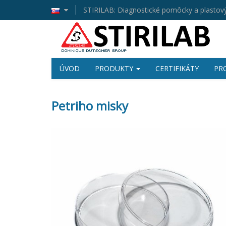
STIRILAB: Diagnostické pomôcky a plastový
ÚVOD
PRODUKTY
CERTIFIKÁTY
PR
Petriho misky