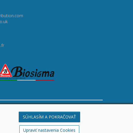
ribution.com
co.uk
.fr
© 2003 - 2026
STIRILAB s.r.o.
DUFEKSOFT -
tvorba webstránok, vývoj aplikácií a softvéru na mieru
SÚHLASÍM A POKRAČOVAŤ
Upraviť nastavenia Cookies